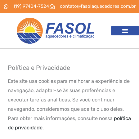
Ir
(19) 97404-7524
contato@fasolaquecedores.com.br
para
o
conteúdo
Política e Privacidade
Este site usa cookies para melhorar a experiência de
navegação, adaptar-se às suas preferências e
executar tarefas analíticas. Se você continuar
navegando, consideramos que aceita o uso deles.
Para obter mais informações, consulte nossa
política
de privacidade.